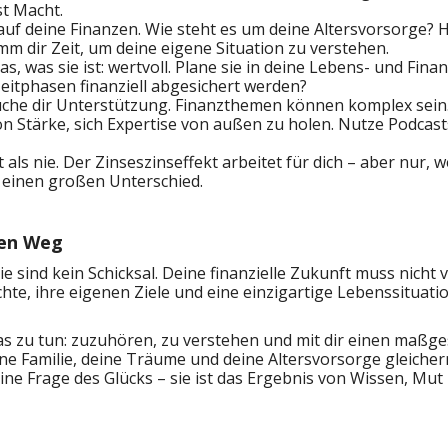
st Macht.
uf deine Finanzen. Wie steht es um deine Altersvorsorge? H
m dir Zeit, um deine eigene Situation zu verstehen.
as, was sie ist: wertvoll. Plane sie in deine Lebens- und Finan
zeitphasen finanziell abgesichert werden?
uche dir Unterstützung. Finanzthemen können komplex sein. 
 von Stärke, sich Expertise von außen zu holen. Nutze Podc
t als nie. Der Zinseszinseffekt arbeitet für dich – aber nur,
einen großen Unterschied.
nen Weg
ie sind kein Schicksal. Deine finanzielle Zukunft muss nicht
chte, ihre eigenen Ziele und eine einzigartige Lebenssituati
as zu tun: zuzuhören, zu verstehen und mit dir einen maßge
ine Familie, deine Träume und deine Altersvorsorge gleiche
eine Frage des Glücks – sie ist das Ergebnis von Wissen, Mut