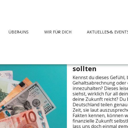
B‍LOG
STBESTIMMUNG BEGINNT MIT WISSEN
ÜBER UNS
WIR FÜR DICH
AKTUELLES & EVENT
. Jessica Petereit - Finanzexpertin, Gründerin von Sebele Co
Warum Frauen ü
sollten
Kennst du dieses Gefühl, 
Gehaltsabrechnung oder 
innezuhalten? Dieses lei
siehst, wirklich für all d
deine Zukunft reicht? Du bi
Deutschland teilen genau 
Zeit, sie laut auszusprec
Fakten kennen, können wi
finanzielle Zukunft selb
lass uns doch einmal gem