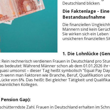
Deutschland blicken.
Die Faktenlage - Ein
Bestandsaufnahme
Die finanziellen Ungleich
Männern sind kein Gerücht
Sie wirken sich ein Leben 
unsicheren finanziellen Si
1. Die Lohnlücke (Gen
 Rein rechnerisch verdienen Frauen in Deutschland pro Stu
 Das bedeutet: Während Männer schon ab dem 01.01.2026 ih
quasi umsonst – dieser Tag heißt symbolisch "Equal Pay Day
uch wenn man Faktoren wie Branche, Beruf, Qualifikation 
 Lücke von 6%. Das heißt: Bei gleicher Tätigkeit und Qualif
 männlichen Kollegen.
 Pension Gap):
 erschütterndste Zahl. Frauen in Deutschland erhalten im Schn