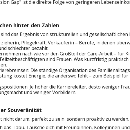
ion Gap" ist die direkte Folge von geringeren Lebenseink
chen hinter den Zahlen
ie sind das Ergebnis von strukturellen und gesellschaftlic
rzieherin, Pflegekraft, Verkäuferin – Berufe, in denen über
nd schlechter bezahlt.
bernehmen nach wie vor den Großteil der Care-Arbeit – für K
ilzeitbeschäftigten sind Frauen. Was kurzfristig praktisch e
gen.
ierebremsen: Die ständige Organisation des Familienalltags 
stung kostet Energie, die anderswo fehlt – zum Beispiel für
positionen: Je höher die Karriereleiter, desto weniger Frau
ungsmacht und weniger Vorbildern.
ler Souveränität
 nicht darum, perfekt zu sein, sondern proaktiv zu werden.
ch das Tabu. Tausche dich mit Freundinnen, Kolleginnen und