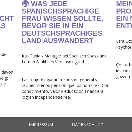
🌍 WAS JEDE
MEIN
SPANISCHSPRACHIGE
PRO
UCHT
FRAU WISSEN SOLLTE,
EIN
AS
BEVOR SIE IN EIN
ENT
DEUTSCHSPRACHIGES
LAND AUSWANDERT
Esra Özc
Psychoth
 -
nde ‍
Kali Tapia - Manager bei Spanisch Spass am
Lernen & aktives Vereinsmitglied
Çocuk bi
insandır
s davon
güvenme
weigt
Las mujeres ganan menos en general y
lle
reciben menos pensión que los hombres. Con
conocimiento, valor y educación financiera
logran independencia real.
IMPRESSUM
DATENSCHUTZ