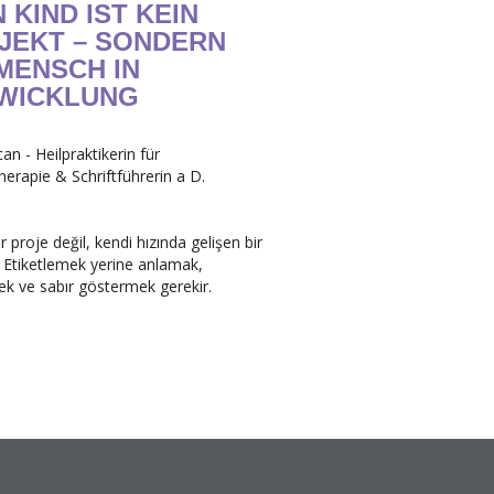
 KIND IST KEIN
JEKT – SONDERN
 MENSCH IN
WICKLUNG
an - Heilpraktikerin für
erapie & Schriftführerin a D.
r proje değil, kendi hızında gelişen bir
. Etiketlemek yerine anlamak,
k ve sabır göstermek gerekir.