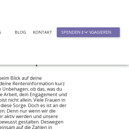
S
BLOG
KONTAKT
SPENDEN & ENGAGIEREN
aching & Schatzmeisterin
ber Geld sprechen
beim Blick auf deine
deine Renteninformation kurz
se Unbehagen, ob das, was du
eine Arbeit, dein Engagement und
st nicht allein. Viele Frauen in
diese Sorge. Doch es ist an der
hen. Denn nur wenn wir die
r aktiv werden und unsere
stbewusst gestalten. Deswegen
einsam auf die Zahlen in