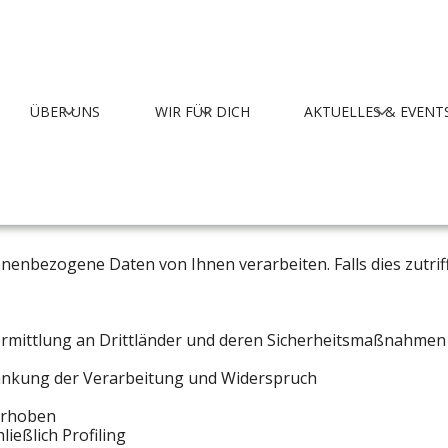
ÜBER UNS
WIR FÜR DICH
AKTUELLES & EVENT
14 DSGVO
tung sicherzustellen, möchten wir Sie über Ihre Rechte inf
nenbezogene Daten von Ihnen verarbeiten. Falls dies zutriff
ermittlung an Drittländer und deren Sicherheitsmaßnahmen
ränkung der Verarbeitung und Widerspruch
 erhoben
ießlich Profiling